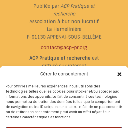
Publiée par
ACP Pratique et
recherche
Association à but non lucratif
La Hamelinière
F-61130 APPENAI-SOUS-BELLÊME
contact@acp-pr.org
ACP Pratique et recherche
est
diffusé sur internet
par
cairn.info
,
Gérer le consentement
portail de revues
de sciences
Pour offrir les meilleures expériences, nous utilisons des
humaines et sociales
technologies telles que les cookies pour stocker et/ou accéder aux
informations des appareils. Le fait de consentir à ces technologies
Conditions générales de vente
–
nous permettra de traiter des données telles que le comportement
Mentions légales
–
Politique de
de navigation ou les ID uniques sur ce site. Le fait de ne pas consentir
ou de retirer son consentement peut avoir un effet négatif sur
confidentialité
certaines caractéristiques et fonctions.