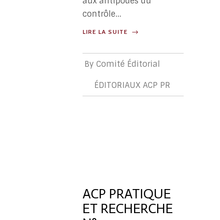
aux antipodes du
contrôle...
LIRE LA SUITE
By
Comité Éditorial
ÉDITORIAUX ACP PR
ÉDITORIA
ACP
PR
ACP PRATIQUE
ET RECHERCHE