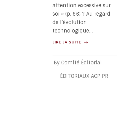
attention excessive sur
soi » (p. 86) ? Au regard
de l’évolution
technologique...
LIRE LA SUITE
By
Comité Éditorial
ÉDITORIAUX ACP PR
ÉDITORIA
ACP
PR