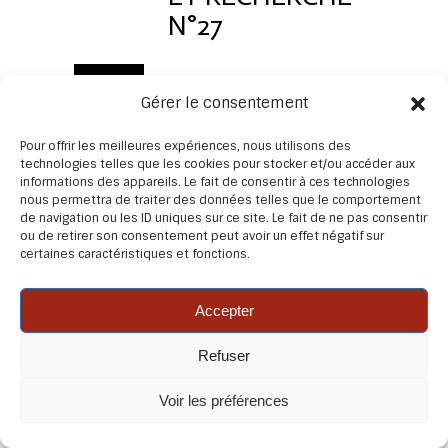
N°27
Avril
Face à ce qui nous
Gérer le consentement
échappe, que nous ne
2019
comprenons pas,
Pour offrir les meilleures expériences, nous utilisons des
technologies telles que les cookies pour stocker et/ou accéder aux
souvent les mots nous
informations des appareils. Le fait de consentir à ces technologies
manquent. La tentation
nous permettra de traiter des données telles que le comportement
de navigation ou les ID uniques sur ce site. Le fait de ne pas consentir
est alors forte, et la
ou de retirer son consentement peut avoir un effet négatif sur
tendance fréquente, de
certaines caractéristiques et fonctions.
ramener cet inconnu à
des références existantes.
Accepter
D'utiliser des mots, des
Refuser
concepts, au risque
© 2026 ACP Pratique et recherche – Dernière mise à
d'enfermer tant il nous
jour Ao�t 2026 – Conception/Réalisation : 3pixels –
Voir les préférences
est difficile de rester
Odile Mermoud
dans l'observation, le