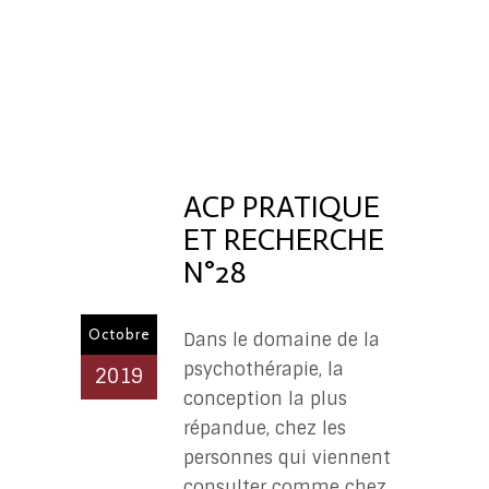
ÉDITORIA
ACP
PR
ACP PRATIQUE
ET RECHERCHE
N°28
Octobre
Dans le domaine de la
psychothérapie, la
2019
conception la plus
répandue, chez les
personnes qui viennent
consulter comme chez