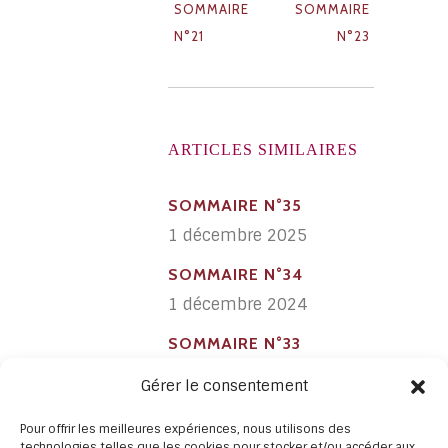
SOMMAIRE
SOMMAIRE
N°21
N°23
ARTICLES SIMILAIRES
SOMMAIRE N°35
1 décembre 2025
SOMMAIRE N°34
1 décembre 2024
SOMMAIRE N°33
1 avril 2023
Gérer le consentement
SOMMAIRE N°32
Pour offrir les meilleures expériences, nous utilisons des
1 avril 2022
technologies telles que les cookies pour stocker et/ou accéder aux