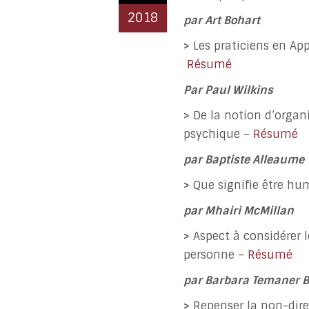
2018
par Art Bohart
>
Les praticiens en App
Résumé
Par Paul Wilkins
>
De la notion d’organ
psychique –
Résumé
par Baptiste Alleaume
>
Que signifie être hu
par Mhairi McMillan
>
Aspect à considérer l
personne –
Résumé
par Barbara Temaner B
>
Repenser la non-dire