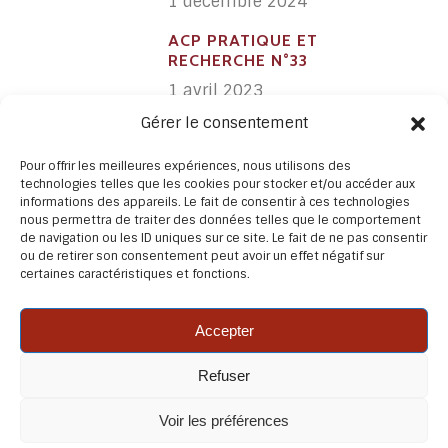
1 décembre 2024
ACP PRATIQUE ET
RECHERCHE N°33
1 avril 2023
Gérer le consentement
ACP PRATIQUE ET
RECHERCHE N°32
Pour offrir les meilleures expériences, nous utilisons des
1 avril 2022
technologies telles que les cookies pour stocker et/ou accéder aux
informations des appareils. Le fait de consentir à ces technologies
nous permettra de traiter des données telles que le comportement
de navigation ou les ID uniques sur ce site. Le fait de ne pas consentir
ou de retirer son consentement peut avoir un effet négatif sur
certaines caractéristiques et fonctions.
Accepter
Refuser
© 2026 ACP Pratique et recherche – Dernière mise à
jour Ao�t 2026 – Conception/Réalisation : 3pixels –
Voir les préférences
Odile Mermoud