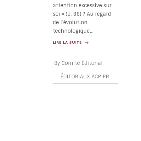
attention excessive sur
soi » (p. 86) ? Au regard
de l’évolution
technologique...
LIRE LA SUITE
By
Comité Éditorial
ÉDITORIAUX ACP PR
ÉDITORIA
ACP
PR