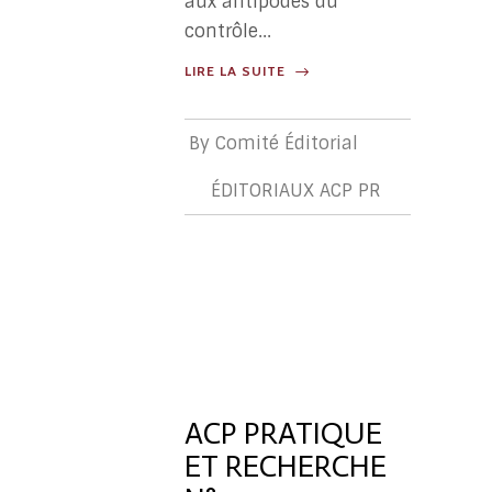
aux antipodes du
contrôle...
LIRE LA SUITE
By
Comité Éditorial
ÉDITORIAUX ACP PR
ÉDITORIA
ACP
PR
ACP PRATIQUE
ET RECHERCHE