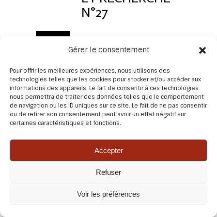
N°27
Avril
Face à ce qui nous
Gérer le consentement
échappe, que nous ne
2019
comprenons pas,
Pour offrir les meilleures expériences, nous utilisons des
technologies telles que les cookies pour stocker et/ou accéder aux
souvent les mots nous
informations des appareils. Le fait de consentir à ces technologies
manquent. La tentation
nous permettra de traiter des données telles que le comportement
de navigation ou les ID uniques sur ce site. Le fait de ne pas consentir
est alors forte, et la
ou de retirer son consentement peut avoir un effet négatif sur
tendance fréquente, de
certaines caractéristiques et fonctions.
ramener cet inconnu à
des références existantes.
Accepter
D'utiliser des mots, des
Refuser
concepts, au risque
© 2026 ACP Pratique et recherche – Dernière mise à
d'enfermer tant il nous
jour Ao�t 2026 – Conception/Réalisation : 3pixels –
Voir les préférences
est difficile de rester
Odile Mermoud
dans l'observation, le