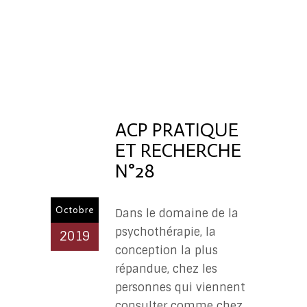
ÉDITORIA
ACP
PR
ACP PRATIQUE
ET RECHERCHE
N°28
Octobre
Dans le domaine de la
psychothérapie, la
2019
conception la plus
répandue, chez les
personnes qui viennent
consulter comme chez